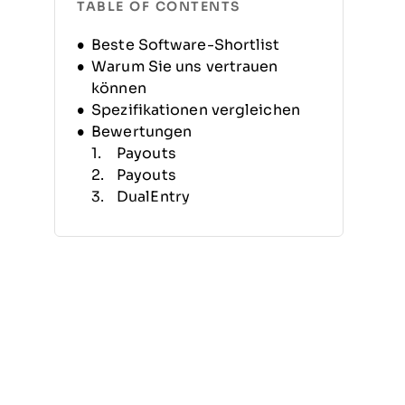
TABLE OF CONTENTS
Beste Software-Shortlist
Warum Sie uns vertrauen
können
Spezifikationen vergleichen
Bewertungen
Payouts
Payouts
DualEntry
Younium
Xero
Xero
Tipalti
Tipalti
Acumatica
Acumatica
Weitere
Buchhaltungssoftwares für