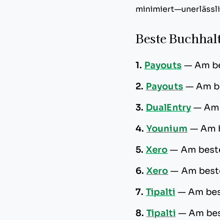
minimiert—unerlässli
Beste Buchhal
1.
Payouts
—
Am be
2.
Payouts
—
Am be
3.
DualEntry
—
Am 
4.
Younium
—
Am 
5.
Xero
—
Am best
6.
Xero
—
Am best
7.
Tipalti
—
Am bes
8.
Tipalti
—
Am bes