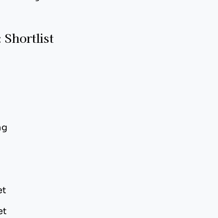
Shortlist
ng
et
et