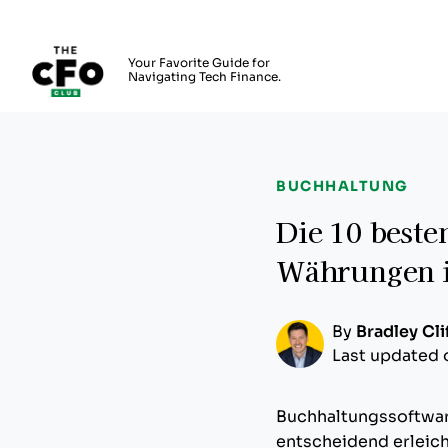
The CFO Club
Your Favorite Guide for
Navigating Tech Finance.
Skip to main content
BUCHHALTUNG
Die 10 beste
Währungen i
By
Bradley Cli
Last updated 
Buchhaltungssoftwar
entscheidend erleich