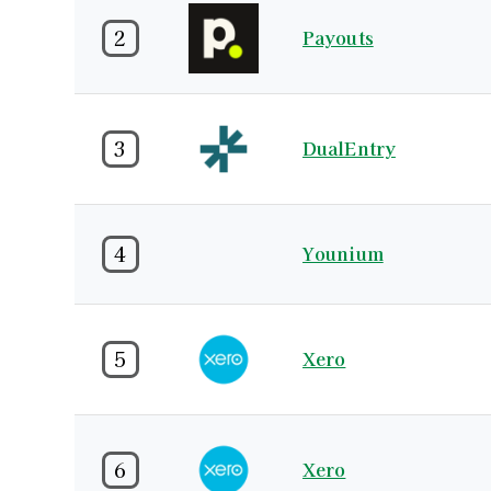
2
Payouts
3
DualEntry
4
Younium
5
Xero
6
Xero