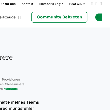
Sie für uns
Kontakt
Member's Login
Add us on
Follow 
Follo
Community Beitreten
erkzeuge
Op
rere
; Provisionen
ren. Siehe unsere
re
Methodik
.
chäfte meines Teams
Umrechnungsfehler