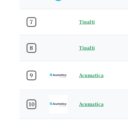
7
Tipalti
8
Tipalti
9
Acumatica
10
Acumatica