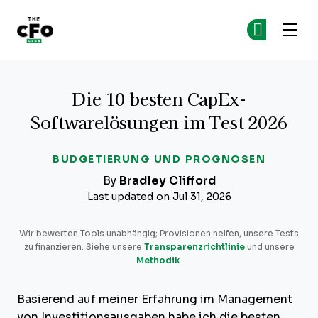
The CFO Club
Co
Co
Skip to main content
Die 10 besten CapEx-
Softwarelösungen im Test 2026
BUDGETIERUNG UND PROGNOSEN
By
Bradley Clifford
Last updated on Jul 31, 2026
Wir bewerten Tools unabhängig; Provisionen helfen, unsere Tests
zu finanzieren. Siehe unsere
Transparenzrichtlinie
und unsere
Methodik
.
Basierend auf meiner Erfahrung im Management
von Investitionsausgaben habe ich die besten