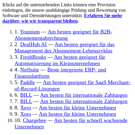
Klicks auf die untenstehenden Links können eine Provision
einbringen, die unsere unabhängige Prüfung und Bewertung von
Software und Dienstleistungen unterstützt.
Erfahren Sie mehr
darüber, wie wir transparent bleiben
.
1.
Younium
—
Am besten geeignet für B2B-
Abonnementabrechnung
2.
DealHub AI
—
Am besten geeignet für das
Management des Abonnement-Lebenszyklus
3.
FreshBooks
—
Am besten geeignet für
Automatisierung im Kleinunternehmen
4.
NetSuite
—
Beste integrierte ERP- und
Finanzplattform
5.
Paddle
—
Am besten geeignet für SaaS Merchant-
of-Record-Lösungen
6.
BILL
—
Am besten für internationale Zahlungen
7.
BILL
—
Am besten für internationale Zahlungen
8.
Xero
—
Am besten für kleine Unternehmen
9.
Xero
—
Am besten für kleine Unternehmen
10.
Chargebee
—
Am besten für schnell wachsende
Unternehmen